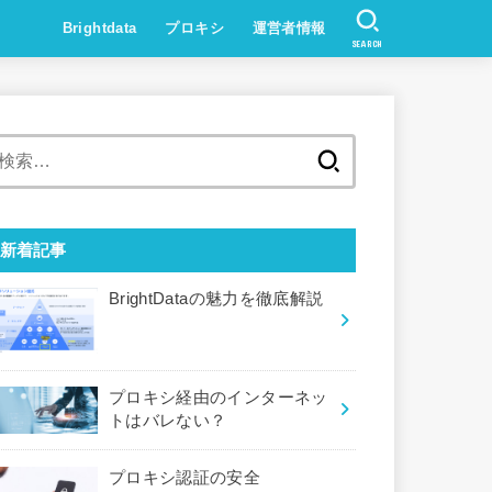
Brightdata
プロキシ
運営者情報
SEARCH
検
索:
新着記事
BrightDataの魅力を徹底解説
プロキシ経由のインターネッ
トはバレない？
プロキシ認証の安全